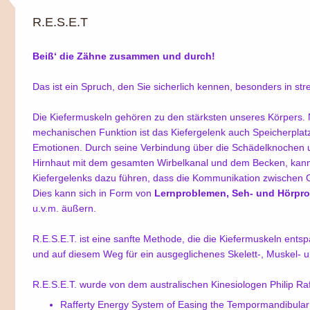
R.E.S.E.T
Beiß‘ die Zähne zusammen und durch!
Das ist ein Spruch, den Sie sicherlich kennen, besonders in str
Die Kiefermuskeln gehören zu den stärksten unseres Körpers.
mechanischen Funktion ist das Kiefergelenk auch Speicherplat
Emotionen. Durch seine Verbindung über die Schädelknochen u
Hirnhaut mit dem gesamten Wirbelkanal und dem Becken, kann 
Kiefergelenks dazu führen, dass die Kommunikation zwischen G
Dies kann sich in Form von
Lernproblemen, Seh- und Hörpr
u.v.m. äußern.
R.E.S.E.T. ist eine sanfte Methode, die die Kiefermuskeln entsp
und auf diesem Weg für ein ausgeglichenes Skelett-, Muskel- 
R.E.S.E.T. wurde von dem australischen Kinesiologen Philip Raf
Rafferty Energy System of Easing the Temporm