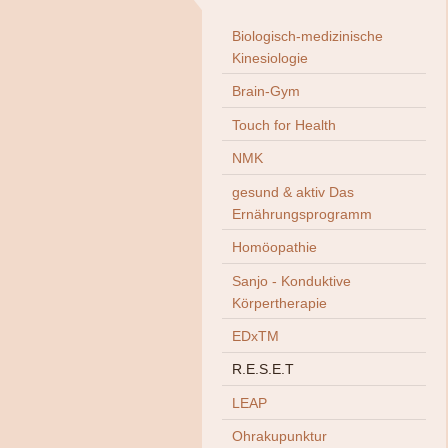
Biologisch-medizinische
Kinesiologie
Brain-Gym
Touch for Health
NMK
gesund & aktiv Das
Ernährungsprogramm
Homöopathie
Sanjo - Konduktive
Körpertherapie
EDxTM
R.E.S.E.T
LEAP
Ohrakupunktur