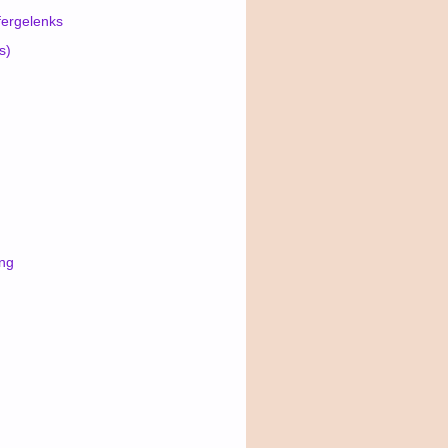
fergelenks
s)
ung