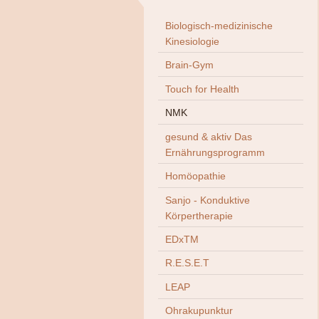
Biologisch-medizinische
Kinesiologie
Brain-Gym
Touch for Health
NMK
gesund & aktiv Das
Ernährungsprogramm
Homöopathie
Sanjo - Konduktive
Körpertherapie
EDxTM
R.E.S.E.T
LEAP
Ohrakupunktur