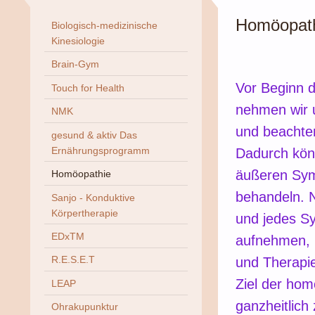
Homöopat
Biologisch-medizinische
Kinesiologie
Brain-Gym
Vor Beginn d
Touch for Health
nehmen wir u
NMK
und beachten
gesund & aktiv Das
Ernährungsprogramm
Dadurch könn
äußeren Sym
Homöopathie
behandeln. N
Sanjo - Konduktive
Körpertherapie
und jedes S
EDxTM
aufnehmen, 
R.E.S.E.T
und Therapi
Ziel der ho
LEAP
ganzheitlich
Ohrakupunktur